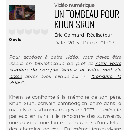
(Nouve
par
Vidéo numérique
fenêtr
mail
UN TOMBEAU POUR
KHUN SRUN
/5
Éric Galmard (Réalisateur)
0
avis
Date : 2015 - Durée : 01h07
Pour accéder à cette vidéo, vous devez être
inscrit en bibliothèque de prêt et
saisir votre
numéro de compte lecteur et votre mot de
passe
après avoir cliqué sur
"Consulter la
vidéo"
.
Khem se confronte à la mémoire de son père,
Khun Srun, écrivain cambodgien entré dans le
maquis des Khmers rouges en 1973 et exécuté
par eux en 1978. Elle rencontre des survivants,
une cousine, une tante, des ouvriers d'un atelier
des chemins de fer... En même temps,vivant