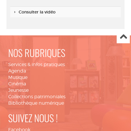
Consulter la vidéo
NOS RUBRIQUES
Services & infos pratiques
Agenda
Musique
Cinéma
Jeunesse
Collections patrimoniales
Bibliothèque numérique
SUIVEZ NOUS !
Facebook