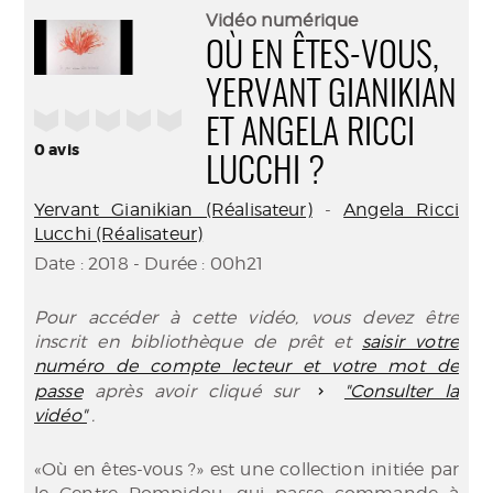
(Nouve
par
Vidéo numérique
fenêtr
mail
OÙ EN ÊTES-VOUS,
YERVANT GIANIKIAN
/5
ET ANGELA RICCI
0
avis
LUCCHI ?
Yervant Gianikian (Réalisateur)
-
Angela Ricci
Lucchi (Réalisateur)
Date : 2018 - Durée : 00h21
Pour accéder à cette vidéo, vous devez être
inscrit en bibliothèque de prêt et
saisir votre
numéro de compte lecteur et votre mot de
passe
après avoir cliqué sur
"Consulter la
vidéo"
.
«Où en êtes-vous ?» est une collection initiée par