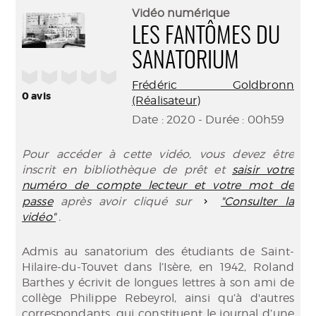
(Nouve
par
Vidéo numérique
fenêtr
mail
LES FANTÔMES DU
SANATORIUM
/5
Frédéric Goldbronn
0
avis
(Réalisateur)
Date : 2020 - Durée : 00h59
Pour accéder à cette vidéo, vous devez être
inscrit en bibliothèque de prêt et
saisir votre
numéro de compte lecteur et votre mot de
passe
après avoir cliqué sur
"Consulter la
vidéo"
.
Admis au sanatorium des étudiants de Saint-
Hilaire-du-Touvet dans l’Isère, en 1942, Roland
Barthes y écrivit de longues lettres à son ami de
collège Philippe Rebeyrol, ainsi qu’à d'autres
correspondants, qui constituent le journal d’une