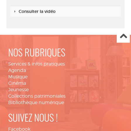
Consulter la vidéo
NOS RUBRIQUES
Services & infos pratiques
Agenda
Musique
Cinéma
Jeunesse
Collections patrimoniales
Bibliothèque numérique
SUIVEZ NOUS !
Facebook