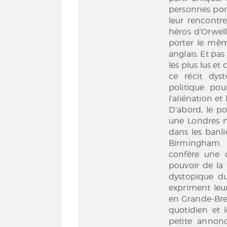
personnes por
leur rencontre
héros d’Orwell
porter le mê
anglais. Et pas
les plus lus e
ce récit dys
politique pou
l’aliénation et
D’abord, le po
une Londres mu
dans les banli
Birmingham. L
confère une d
pouvoir de la 
dystopique du
expriment leur
en Grande-Bret
quotidien et 
petite annon