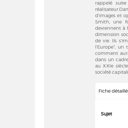
rappelé suit
réalisateur.
d’images et o
Smith, une fo
deviennent à l
dimension soci
de vie. Ils s
l’Europe”, un t
comment aurai
dans un cadre
au XXIe siècle
société capitali
Fiche détaill
Sujet