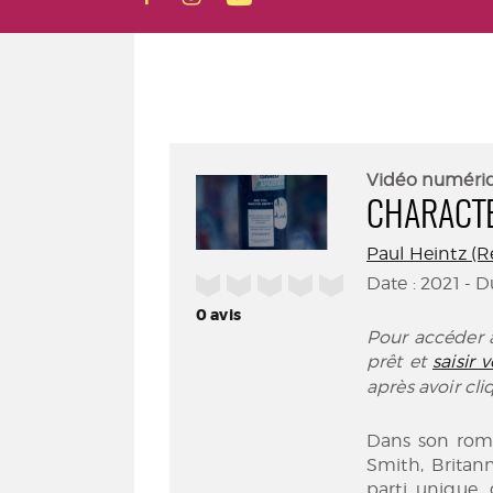
Vidéo numéri
CHARACT
Paul Heintz (R
/5
Date : 2021 - 
0
avis
Pour accéder à
prêt et
saisir
après avoir cl
Dans son roma
Smith, Britan
parti unique,