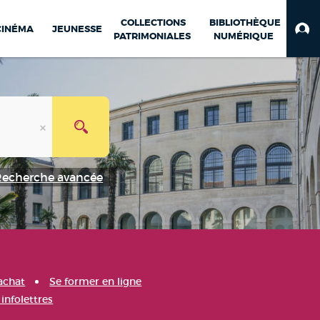
COLLECTIONS
BIBLIOTHÈQUE
CINÉMA
JEUNESSE
PATRIMONIALES
NUMÉRIQUE
Recherche avancée
achat
Se former en ligne
infolettres