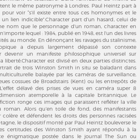
tent le même patronyme à Londres. Paul Heintz part à
 pour voir “s’il existe entre tous ces homonymes et le
 un lien indicible”.Character part d’un hasard, celui de
me nom que le personnage d’un roman, character en
 n’importe lequel : 1984, publié en 1948, est l’un des livres
t cités au monde. En dénonçant les ravages du stalinisme,
topique a depuis largement dépassé son contexte
r devenir un manifeste philosophique universel sur
 la liberté.Character est divisé en deux parties distinctes.
rtrait de trois Winston Smith in situ se baladant dans
lticulturelle balayée par les caméras de surveillance,
eues cossues de Broadstairs (Kent) ou les entrepôts de
’effet délavé des prises de vues en caméra super 8
imension atemporelle à la capitale britannique. Le
fiction ronge ces images qui paraissent refléter la ville
 roman. Alors qu’en toile de fond, des manifestants
 colère et défendent les droits des personnes racisées
agne, le dispositif monté par Paul Heintz bouleverse le
les certitudes des Winston Smith ayant répondu à la
ce énigmatique postée dans le journal The Sun ou