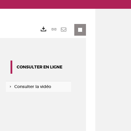
Lien
Exports
permanent
Envoyer
(Nouvelle
par
fenêtre)
mail
CONSULTER EN LIGNE
Consulter la vidéo