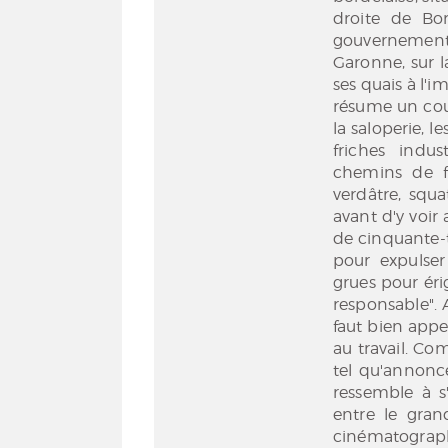
droite de Bo
gouvernement 
Garonne, sur l
ses quais à l'i
résume un coup
la saloperie, l
friches indus
chemins de f
verdâtre, squ
avant d'y voir
de cinquante-t
pour expulser
grues pour érig
responsable". 
faut bien appe
au travail. C
tel qu'annoncé
ressemble à 
entre le grand
cinématograph