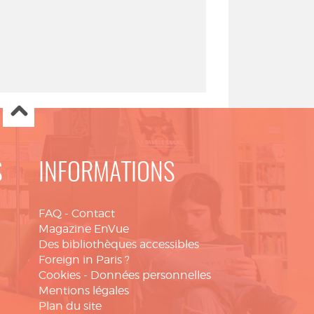
S
INFORMATIONS
FAQ
-
Contact
Magazine EnVue
Des bibliothèques accessibles
Foreign in Paris ?
Cookies
-
Données personnelles
Mentions légales
Plan du site