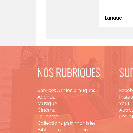
Langue
NOS RUBRIQUES
SUI
Services & infos pratiques
Face
Agenda
Insta
Musique
Youtu
Cinéma
Autres
Jeunesse
Les in
Collections patrimoniales
Bibliothèque numérique