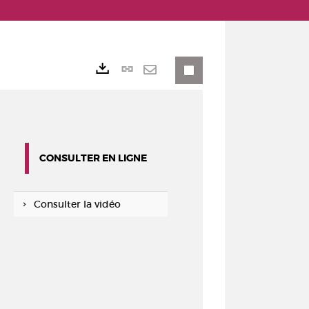
Lien
Exports
permanent
Envoyer
(Nouvelle
par
fenêtre)
mail
CONSULTER EN LIGNE
Consulter la vidéo