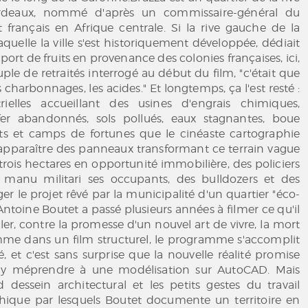
rdeaux, nommé d'après un commissaire-général du
français en Afrique centrale. Si la rive gauche de la
aquelle la ville s'est historiquement développée, dédiait
mport de fruits en provenance des colonies françaises, ici,
le de retraités interrogé au début du film, "c'était que
es charbonnages, les acides." Et longtemps, ça l'est resté :
trielles accueillant des usines d'engrais chimiques,
er abandonnés, sols pollués, eaux stagnantes, boue
ats et camps de fortunes que le cinéaste cartographie
 apparaître des panneaux transformant ce terrain vague
rois hectares en opportunité immobilière, des policiers
 manu militari ses occupants, des bulldozers et des
er le projet rêvé par la municipalité d'un quartier "éco-
Antoine Boutet a passé plusieurs années à filmer ce qu'il
ler, contre la promesse d'un nouvel art de vivre, la mort
omme dans un film structurel, le programme s'accomplit
, et c'est sans surprise que la nouvelle réalité promise
s'y méprendre à une modélisation sur AutoCAD. Mais
 dessein architectural et les petits gestes du travail
ique par lesquels Boutet documente un territoire en