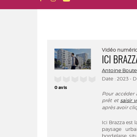
Vidéo numéri
ICI BRAZ
Antoine Boutet
/5
Date : 2023 - 
0
avis
Pour accéder à
prêt et
saisir
après avoir cl
Ici Brazza est
paysage urba
bordelaise, sit