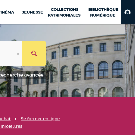
COLLECTIONS
BIBLIOTHÈQUE
CINÉMA
JEUNESSE
PATRIMONIALES
NUMÉRIQUE
Recherche avancée
achat
Se former en ligne
infolettres