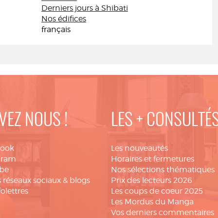
Derniers jours à Shibati
Nos édifices
français
VEZ NOUS !
LES + CONSULTÉ
book
Les nouveautés
gram
Horaires et fermetures
be
Nos sélections thématiques
 réseaux sociaux & blogs
Prix des lecteurs 2026
folettres
Les coups de coeur 2025
Les Mordus du Manga
Vos derniers commentaires