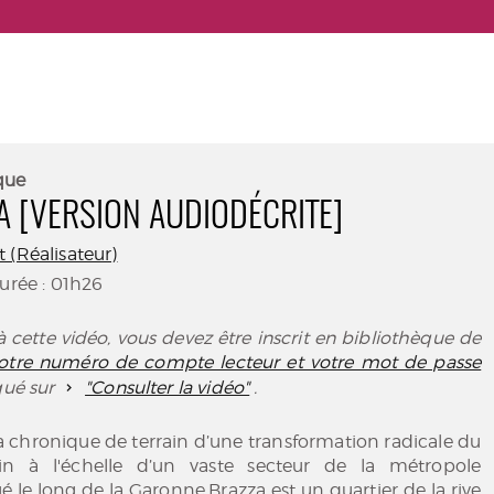
que
ZA [VERSION AUDIODÉCRITE]
 (Réalisateur)
Durée : 01h26
 cette vidéo, vous devez être inscrit en bibliothèque de
 votre numéro de compte lecteur et votre mot de passe
iqué sur
"Consulter la vidéo"
.
 la chronique de terrain d’une transformation radicale du
in à l'échelle d’un vaste secteur de la métropole
ué le long de la Garonne.Brazza est un quartier de la rive