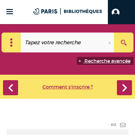
Recherche avancée
Comment s'inscrire ?
Lien
perma
Envo