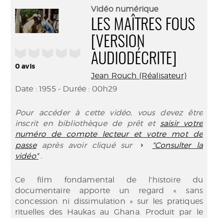
(Nouve
par
Vidéo numérique
fenêtr
mail
LES MAÎTRES FOUS
[VERSION
/5
AUDIODÉCRITE]
0
avis
Jean Rouch (Réalisateur)
Date : 1955 - Durée : 00h29
Pour accéder à cette vidéo, vous devez être
inscrit en bibliothèque de prêt et
saisir votre
numéro de compte lecteur et votre mot de
passe
après avoir cliqué sur
"Consulter la
vidéo"
.
Ce film fondamental de l'histoire du
documentaire apporte un regard « sans
concession ni dissimulation » sur les pratiques
rituelles des Haukas au Ghana. Produit par le