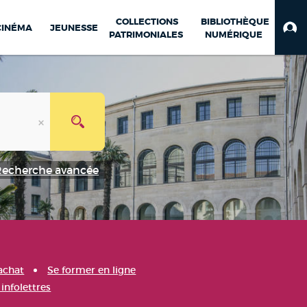
COLLECTIONS
BIBLIOTHÈQUE
CINÉMA
JEUNESSE
PATRIMONIALES
NUMÉRIQUE
Recherche avancée
achat
Se former en ligne
infolettres