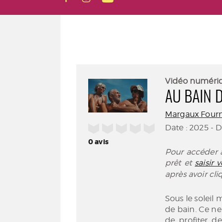
Vidéo numéri
AU BAIN 
Margaux Fourni
/5
Date : 2025 - 
0
avis
Pour accéder à
prêt et
saisir
après avoir cl
Sous le soleil 
de bain. Ce ne
de profiter de