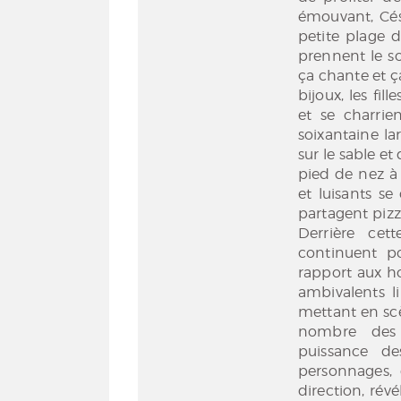
émouvant, Cé
petite plage d
prennent le so
ça chante et ç
bijoux, les fil
et se charrie
soixantaine la
sur le sable et
pied de nez à 
et luisants se
partagent pizz
Derrière cett
continuent po
rapport aux ho
ambivalents li
mettant en sc
nombre des 
puissance d
personnages, 
direction, rév