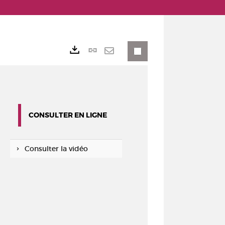
Lien
Exports
permanent
Envoyer
(Nouvelle
par
fenêtre)
mail
CONSULTER EN LIGNE
Consulter la vidéo