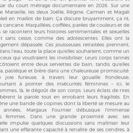
sar du court métrage documentaire en 2026. Sur une
e Marseille, les deux Joëlle, Régine, Carmen et Magali
leil en maillot de bain. Ça discute bruyamment, ça rit,
a cancane. Maquillées, coiffées, parées de couleurs et de
les se racontent leurs histoires sentimentales et sexuelles
nt sans cesse, comme des adolescentes. Elles ont la
rgement dépassée. Ces jouisseuses retraitées prennent,
 dans l’eau, toute la place qu’elles souhaitent, comme un
ceux qui voudraient les invisibiliser. Leurs corps tannés
 côtoient entre deux serviettes de bain, tandis qu’elles
a, pastèque et bière dans une chaleureuse promiscuité.
e joie furieuse, à travers leur gouaille frondeuse,
urtant à pointer des insécurités féminines – ici, le
mmes, là, le dégoût de son corps. Leurs éclats de rires
bèrent la parole tout en enrobant leurs fragilités. En
ène une bande de copines dont la liberté se mesure au
années, Margaux Fournier débusque l’immense
es femmes. Dans une grande proximité avec ses
elle impulse quelques discussions sans maîtriser leur
élant une effarante capacité à renaître de ses cendres, à