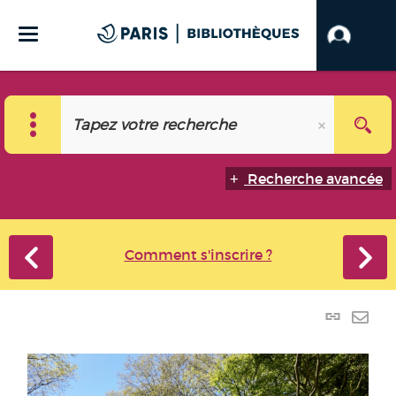
Recherche avancée
Comment s'inscrire ?
Lien
perma
Envo
(Nouve
par
fenêtr
mail