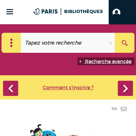
Recherche avancée
Comment s'inscrire ?
Lien
perma
Envo
(Nouve
par
fenêtr
mail