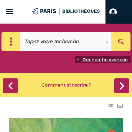
Recherche avancée
Comment s'inscrire ?
Lien
perma
Envo
(Nouve
par
fenêtr
mail