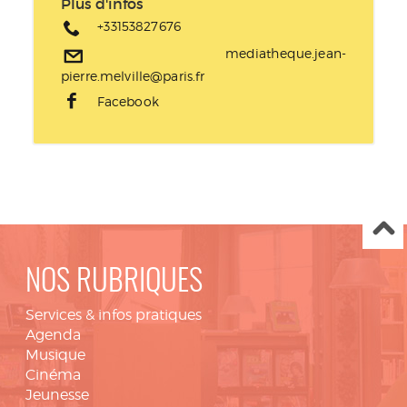
Plus d'infos
+33153827676
mediatheque.jean-
pierre.melville@paris.fr
Facebook
NOS RUBRIQUES
Services & infos pratiques
Agenda
Musique
Cinéma
Jeunesse