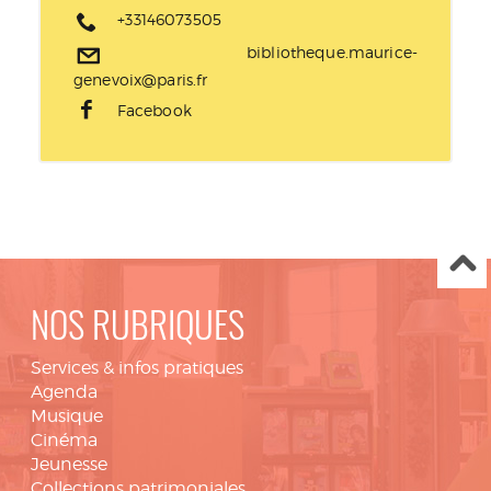
+33146073505
bibliotheque.maurice-
genevoix@paris.fr
Facebook
NOS RUBRIQUES
Services & infos pratiques
Agenda
Musique
Cinéma
Jeunesse
Collections patrimoniales