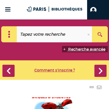
Recherche avancée
Comment s'inscrire ?
Lien
perma
Envo
(Nouve
par
fenêtr
mail