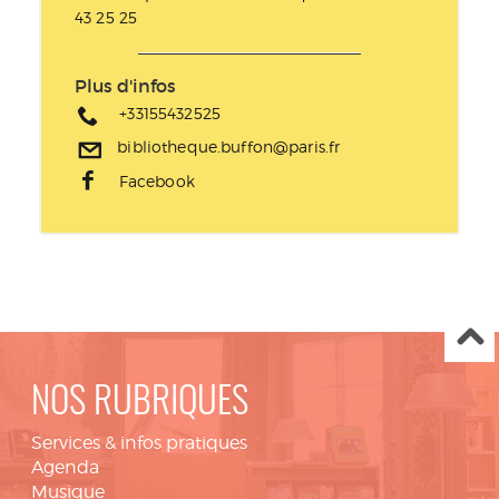
43 25 25
Plus d'infos
+33155432525
bibliotheque.buffon@paris.fr
Facebook
NOS RUBRIQUES
Services & infos pratiques
Agenda
Musique