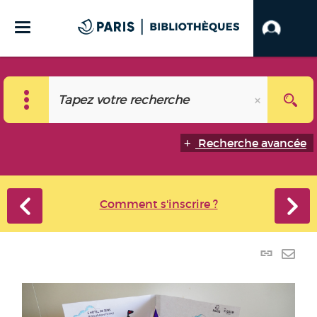
Recherche avancée
Comment s'inscrire ?
Lien
perma
Envo
(Nouve
par
fenêtr
mail