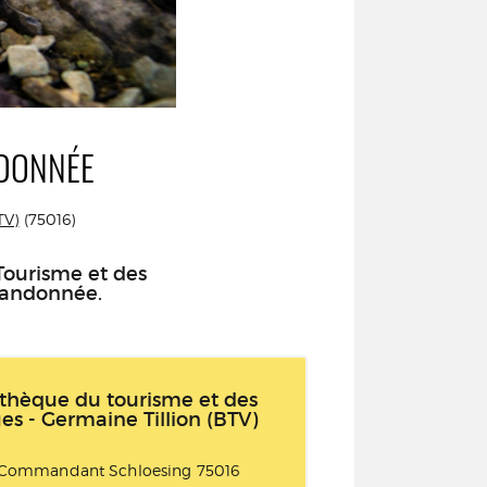
NDONNÉE
TV)
(75016)
Tourisme et des
 randonnée.
othèque du tourisme et des
es - Germaine Tillion (BTV)
 Commandant Schloesing 75016