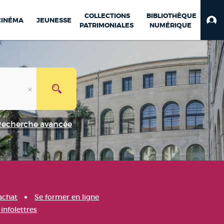
COLLECTIONS
BIBLIOTHÈQUE
CINÉMA
JEUNESSE
PATRIMONIALES
NUMÉRIQUE
Recherche avancée
achat
Se former en ligne
infolettres