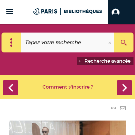
Recherche avancée
Comment s'inscrire ?
Lien
perma
Envo
(Nouve
par
fenêtr
mail