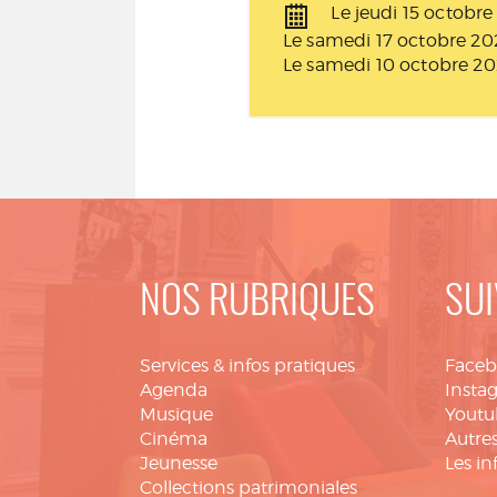
Le jeudi 15 octobr
Le samedi 17 octobre 20
Le samedi 10 octobre 2
NOS RUBRIQUES
SUI
Services & infos pratiques
Face
Agenda
Insta
Musique
Youtu
Cinéma
Autres
Jeunesse
Les in
Collections patrimoniales