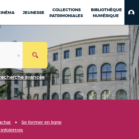
COLLECTIONS
BIBLIOTHÈQUE
CINÉMA
JEUNESSE
PATRIMONIALES
NUMÉRIQUE
Recherche avancée
achat
Se former en ligne
infolettres