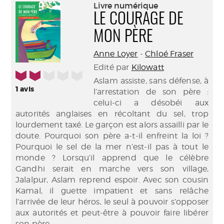
(Nouve
Livre numérique
par
fenêtr
LE COURAGE DE
mail
MON PÈRE
Anne Loyer
-
Chloé Fraser
Edité par
Kilowatt
2/5
Aslam assiste, sans défense, à
1
avis
l’arrestation de son père :
celui-ci a désobéi aux
autorités anglaises en récoltant du sel, trop
lourdement taxé. Le garçon est alors assailli par le
doute. Pourquoi son père a-t-il enfreint la loi ?
Pourquoi le sel de la mer n’est-il pas à tout le
monde ? Lorsqu’il apprend que le célèbre
Gandhi serait en marche vers son village,
Jalalpur, Aslam reprend espoir. Avec son cousin
Kamal, il guette impatient et sans relâche
l’arrivée de leur héros, le seul à pouvoir s’opposer
aux autorités et peut-être à pouvoir faire libérer
son père.