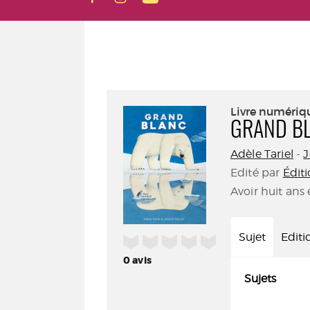
Livre numériq
GRAND B
Adèle Tariel
-
J
Edité par
Édit
Avoir huit ans 
Sujet
Editi
/5
0
avis
Sujets