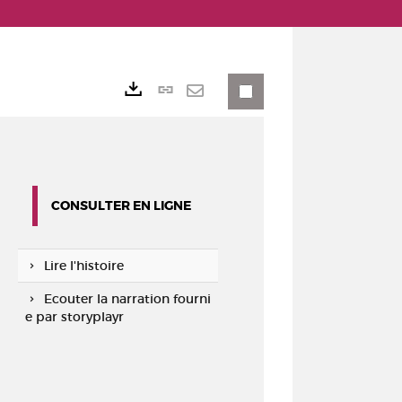
Lien
Exports
permanent
Envoyer
(Nouvelle
par
fenêtre)
mail
CONSULTER EN LIGNE
Lire l'histoire
Ecouter la narration fourni
e par storyplayr