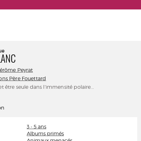
ue
LANC
érôme Peyrat
ions Père Fouettard
et être seule dans l’immensité polaire...
on
3 - 5 ans
Albums primés
Animaux menacés