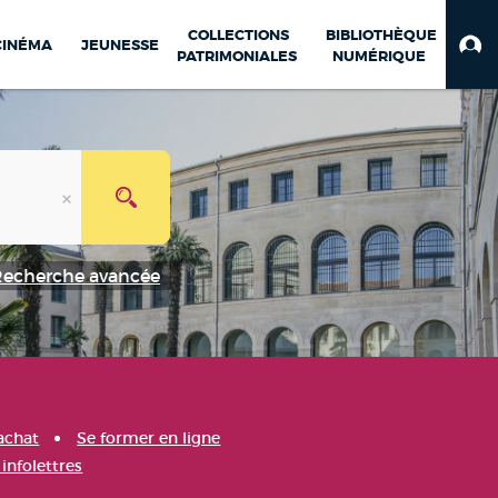
COLLECTIONS
BIBLIOTHÈQUE
CINÉMA
JEUNESSE
PATRIMONIALES
NUMÉRIQUE
Recherche avancée
achat
Se former en ligne
infolettres