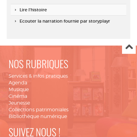
Lire l'histoire
Ecouter la narration fournie par storyplayr
NOS RUBRIQUES
Services & infos pratiques
Agenda
Musique
Cinéma
Jeunesse
Collections patrimoniales
Bibliothèque numérique
SUIVEZ NOUS !