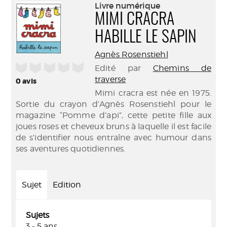
(Nouve
Livre numérique
par
fenêtr
MIMI CRACRA
mail
HABILLE LE SAPIN
Agnès Rosenstiehl
/5
Edité par
Chemins de
traverse
0
avis
Mimi cracra est née en 1975.
Sortie du crayon d’Agnès Rosenstiehl pour le
magazine “Pomme d’api”, cette petite fille aux
joues roses et cheveux bruns à laquelle il est facile
de s’identifier nous entraîne avec humour dans
ses aventures quotidiennes.
Sujet
Edition
Sujets
3 - 5 ans