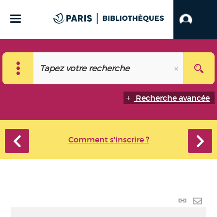
Recherche avancée
Comment s'inscrire ?
Lien
perma
Envo