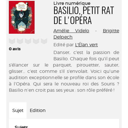
(Nouve
Livre numérique
par
fenêtr
BASILIO, PETIT RAT
mail
DE L'OPÉRA
Amélie Videlo
-
Brigitte
Delpech
/5
Edité par
L'Élan vert
0
avis
Danser, c’est la passion de
Basilio. Chaque fois qu’il peut
s’élancer sur le parquet, pirouetter, sauter,
glisser… c’est comme s’il s’envolait. Voici qu’une
audition exceptionnelle se profile dans son école
à l’Opéra. Qui sera le nouveau roi des Souris ?
Basilio n’en croit pas ses yeux : son rôle préféré !
Sujet
Edition
Sujets