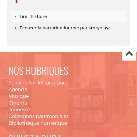
Lire l'histoire
Ecouter la narration fournie par storyplayr
NOS RUBRIQUES
Services & infos pratiques
Agenda
Musique
Cinéma
Jeunesse
Collections patrimoniales
Bibliothèque numérique