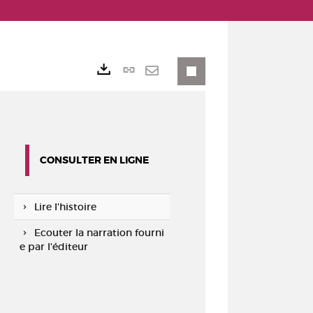
Lien
Exports
permanent
Envoyer
(Nouvelle
par
fenêtre)
mail
CONSULTER EN LIGNE
Lire l'histoire
Ecouter la narration fourni
e par l'éditeur