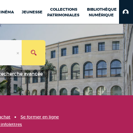
COLLECTIONS
BIBLIOTHÈQUE
CINÉMA
JEUNESSE
PATRIMONIALES
NUMÉRIQUE
Recherche avancée
achat
Se former en ligne
infolettres