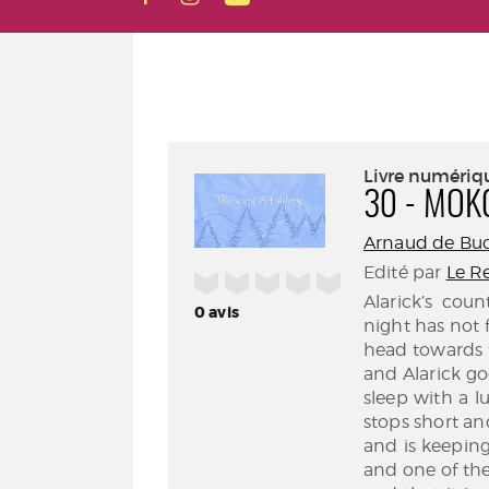
Livre numériq
30 - MOKO
Arnaud de Bu
Edité par
Le R
/5
Alarick’s cou
0
avis
night has not 
head towards t
and Alarick go
sleep with a lu
stops short an
and is keeping
and one of the