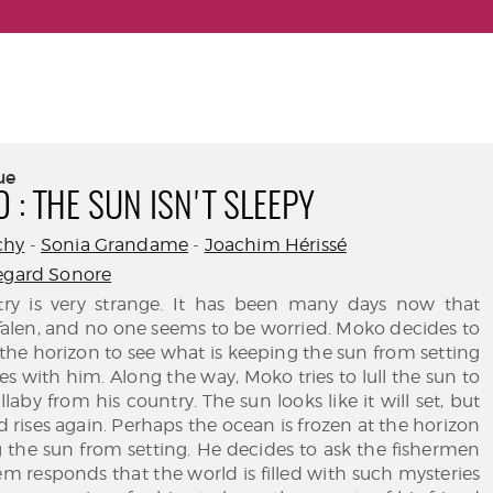
ue
 : THE SUN ISN'T SLEEPY
chy
-
Sonia Grandame
-
Joachim Hérissé
egard Sonore
ntry is very strange. It has been many days now that
falen, and no one seems to be worried. Moko decides to
he horizon to see what is keeping the sun from setting
es with him. Along the way, Moko tries to lull the sun to
llaby from his country. The sun looks like it will set, but
d rises again. Perhaps the ocean is frozen at the horizon
 the sun from setting. He decides to ask the fishermen
m responds that the world is filled with such mysteries