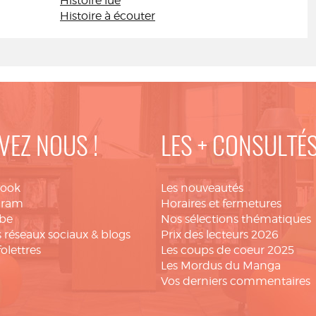
Histoire lue
Histoire à écouter
VEZ NOUS !
LES + CONSULTÉ
book
Les nouveautés
gram
Horaires et fermetures
be
Nos sélections thématiques
 réseaux sociaux & blogs
Prix des lecteurs 2026
folettres
Les coups de coeur 2025
Les Mordus du Manga
Vos derniers commentaires