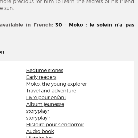
 more precious for him to learn the secrets of his friend
e sun.
 available in French:
30 - Moko : le solein n'a pas
on
Bedtime stories
Early readers
Moko, the young explorer
Travel and adventure
Livre pour enfant
Album jeunesse
storyplayr
storyplay'r
Histoire pour s'endormir
Audio book