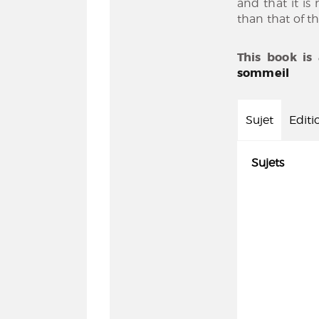
and that it is
than that of th
This book is
sommeil
Sujet
Editi
Sujets