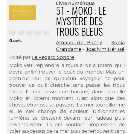
(Nouve
Livre numérique
par
fenêtr
51 - MOKO : LE
mail
MYSTÈRE DES
TROUS BLEUS
/5
0
avis
Arnaud de Buchy
-
Sonia
Grandame
-
Joachim Hérissé
Edité par
Le Regard Sonore
Moko veut reprendre la route et dit à Totémi qu’il
devra enfin trouver le bout du monde. Mais un
pêcheur leur dit qu’aucun voyageur ne peut
trouver ce qu’il cherche sans passer les trous
bleus. Il leur laisse une barque, dans laquelle
Moko et Totémi montent. C’est alors que des
choses étranges se passent. La mer tourbillonne
et le ciel change de couleur. D’étonnantes
lumières se dressent devant leur radeau puis
s’évanouissent. Ils ont soudain l’impression de
voler au-dessus de la mer puis se retrouvent sans