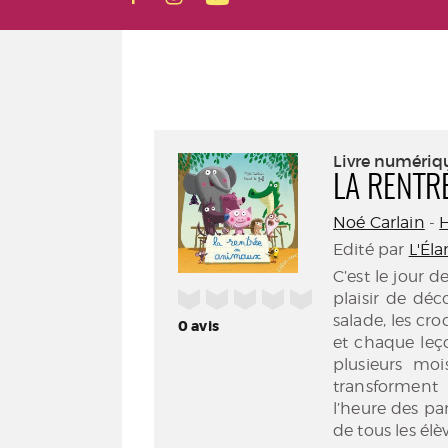
Livre numériq
LA RENTR
Noé Carlain
-
H
Edité par
L'Éla
C’est le jour d
/5
plaisir de déc
salade, les cr
0
avis
et chaque leço
plusieurs moi
transforment 
l’heure des p
de tous les élè