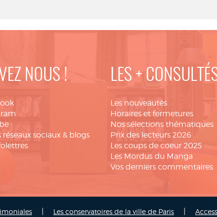
VEZ NOUS !
LES + CONSULTÉ
book
Les nouveautés
gram
Horaires et fermetures
be
Nos sélections thématiques
 réseaux sociaux & blogs
Prix des lecteurs 2026
folettres
Les coups de coeur 2025
Les Mordus du Manga
Vos derniers commentaires
|
|
rimoniales
Les conservatoires de la ville de Paris
Access