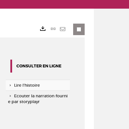
Lien
Exports
permanent
Envoyer
(Nouvelle
par
fenêtre)
mail
CONSULTER EN LIGNE
Lire l'histoire
Ecouter la narration fourni
e par storyplayr