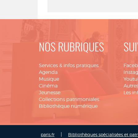
NOS RUBRIQUES
SUI
Services & infos pratiques
Face
Agenda
Insta
Musique
Youtu
Cinéma
Autres
Jeunesse
Les in
Collections patrimoniales
Bibliothèque numérique
|
paris.fr
Bibliothèques spécialisées et pat