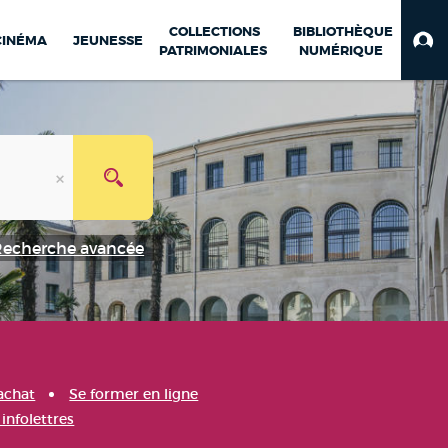
COLLECTIONS
BIBLIOTHÈQUE
CINÉMA
JEUNESSE
PATRIMONIALES
NUMÉRIQUE
Recherche avancée
achat
Se former en ligne
infolettres