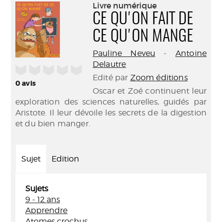
(Nouve
Livre numérique
par
fenêtr
CE QU'ON FAIT DE
mail
CE QU'ON MANGE
Pauline Neveu
-
Antoine
Delautre
/5
Edité par
Zoom éditions
0
avis
Oscar et Zoé continuent leur
exploration des sciences naturelles, guidés par
Aristote. Il leur dévoile les secrets de la digestion
et du bien manger.
Sujet
Edition
Sujets
9 - 12 ans
Apprendre
Atomes crochus