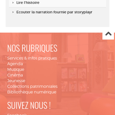
Lire l'histoire
Ecouter la narration fournie par storyplayr
NOS RUBRIQUES
Services & infos pratiques
Agenda
Musique
Cinéma
Jeunesse
Collections patrimoniales
Bibliothèque numérique
SUIVEZ NOUS !