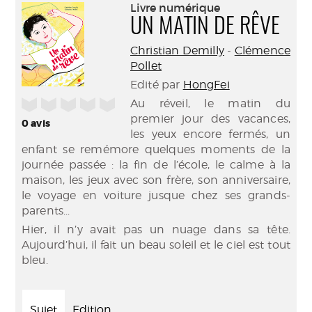
(Nouve
Livre numérique
par
fenêtr
UN MATIN DE RÊVE
mail
Christian Demilly
-
Clémence
Pollet
Edité par
HongFei
/5
Au réveil, le matin du
premier jour des vacances,
0
avis
les yeux encore fermés, un
enfant se remémore quelques moments de la
journée passée : la fin de l’école, le calme à la
maison, les jeux avec son frère, son anniversaire,
le voyage en voiture jusque chez ses grands-
parents...
Hier, il n’y avait pas un nuage dans sa tête.
Aujourd’hui, il fait un beau soleil et le ciel est tout
bleu.
Sujet
Edition