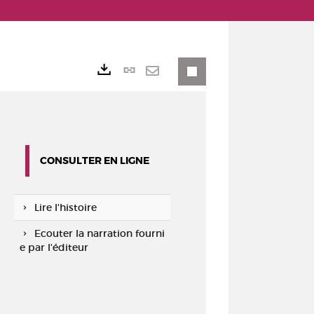
Lien
Exports
permanent
Envoyer
(Nouvelle
par
fenêtre)
mail
CONSULTER EN LIGNE
Lire l'histoire
Ecouter la narration fourni
e par l'éditeur