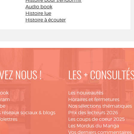
Histoire pour s'endormir
Audio book
Histoire lue
Histoire à écouter
VEZ NOUS !
LES + CONSULTÉ
book
Les nouveautés
gram
Horaires et fermetures
be
Nos sélections thématiques
 réseaux sociaux & blogs
Prix des lecteurs 2026
folettres
Les coups de coeur 2025
Les Mordus du Manga
Vos derniers commentaires