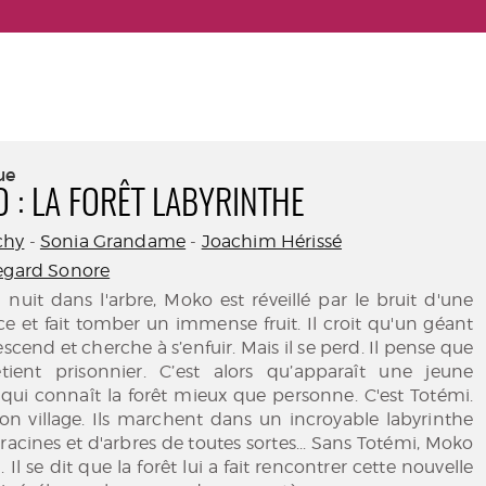
ue
 : LA FORÊT LABYRINTHE
chy
-
Sonia Grandame
-
Joachim Hérissé
egard Sonore
 nuit dans l'arbre, Moko est réveillé par le bruit d'une
ce et fait tomber un immense fruit. Il croit qu'un géant
scend et cherche à s’enfuir. Mais il se perd. Il pense que
etient prisonnier. C’est alors qu’apparaît une jeune
ui connaît la forêt mieux que personne. C'est Totémi.
à son village. Ils marchent dans un incroyable labyrinthe
racines et d'arbres de toutes sortes... Sans Totémi, Moko
. Il se dit que la forêt lui a fait rencontrer cette nouvelle