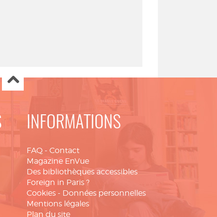
S
INFORMATIONS
FAQ
-
Contact
Magazine EnVue
Des bibliothèques accessibles
Foreign in Paris ?
Cookies
-
Données personnelles
Mentions légales
Plan du site