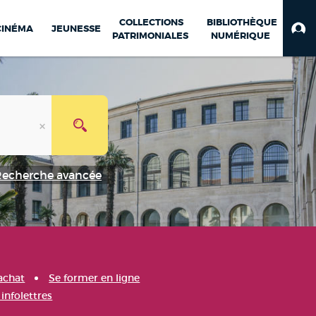
COLLECTIONS
BIBLIOTHÈQUE
CINÉMA
JEUNESSE
PATRIMONIALES
NUMÉRIQUE
Recherche avancée
achat
Se former en ligne
infolettres