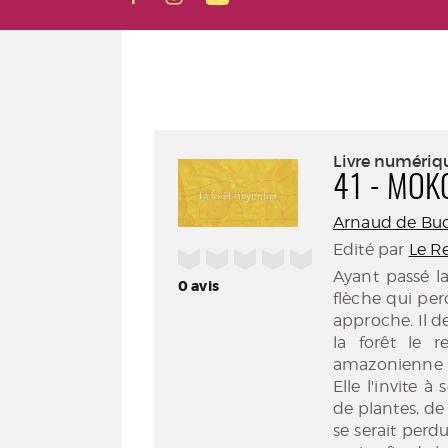
Livre numériq
41 - MOKO
Arnaud de Bu
Edité par
Le R
/5
Ayant passé la
0
avis
flèche qui per
approche. Il de
la forêt le r
amazonienne q
Elle l'invite 
de plantes, de 
se serait perdu