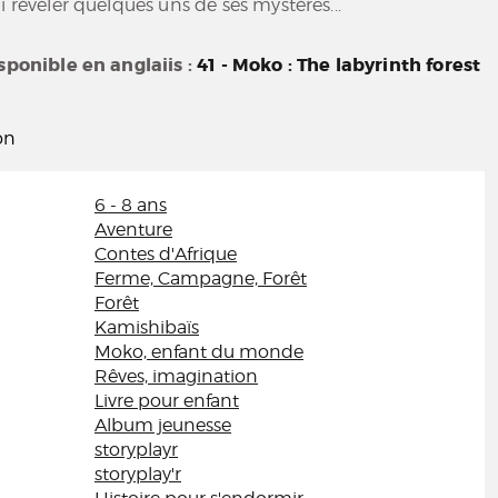
i révéler quelques uns de ses mystères...
isponible en anglaiis :
41 - Moko : The labyrinth forest
on
6 - 8 ans
Aventure
Contes d'Afrique
Ferme, Campagne, Forêt
Forêt
Kamishibaïs
Moko, enfant du monde
Rêves, imagination
Livre pour enfant
Album jeunesse
storyplayr
storyplay'r