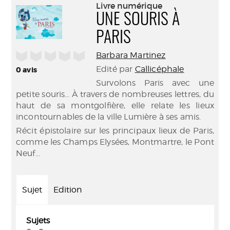
(Nouve
Livre numérique
par
fenêtr
UNE SOURIS À
mail
PARIS
/5
Barbara Martinez
Edité par
Callicéphale
0
avis
Survolons Paris avec une
petite souris… À travers de nombreuses lettres, du
haut de sa montgolfière, elle relate les lieux
incontournables de la ville Lumière à ses amis.
Récit épistolaire sur les principaux lieux de Paris,
comme les Champs Elysées, Montmartre, le Pont
Neuf…
Sujet
Edition
Sujets