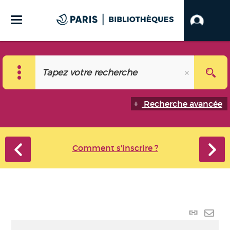
Recherche avancée
Comment s'inscrire ?
Lien
perma
Envo