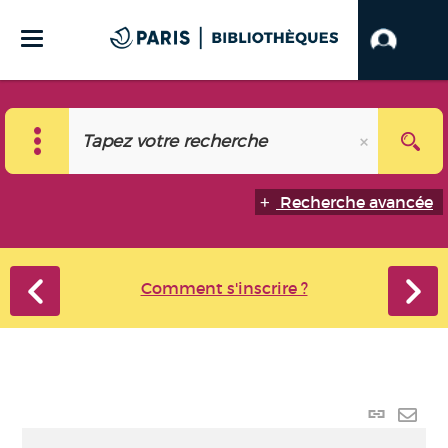
Recherche avancée
Comment s'inscrire ?
Lien
perma
Envo