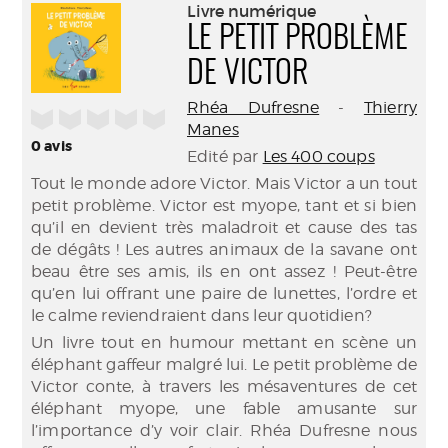
(Nouve
Livre numérique
par
fenêtr
LE PETIT PROBLÈME
mail
DE VICTOR
Rhéa Dufresne
-
Thierry
/5
Manes
0
avis
Edité par
Les 400 coups
Tout le monde adore Victor. Mais Victor a un tout
petit problème. Victor est myope, tant et si bien
qu’il en devient très maladroit et cause des tas
de dégâts ! Les autres animaux de la savane ont
beau être ses amis, ils en ont assez ! Peut-être
qu’en lui offrant une paire de lunettes, l’ordre et
le calme reviendraient dans leur quotidien?
Un livre tout en humour mettant en scène un
éléphant gaffeur malgré lui.
Le petit problème de
Victor
conte, à travers les mésaventures de cet
éléphant myope, une fable amusante sur
l’importance d’y voir clair. Rhéa Dufresne nous