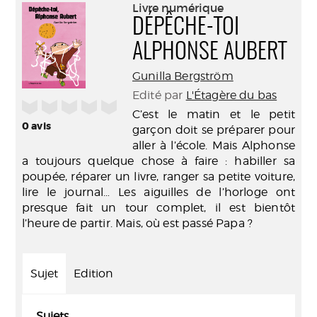
(Nouve
Livre numérique
par
fenêtr
DÉPÊCHE-TOI
mail
ALPHONSE AUBERT
Gunilla Bergström
Edité par
L'Étagère du bas
/5
C’est le matin et le petit
0
avis
garçon doit se préparer pour
aller à l’école. Mais Alphonse
a toujours quelque chose à faire : habiller sa
poupée, réparer un livre, ranger sa petite voiture,
lire le journal… Les aiguilles de l’horloge ont
presque fait un tour complet, il est bientôt
l’heure de partir. Mais, où est passé Papa ?
Sujet
Edition
Sujets