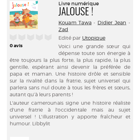
(Nouve
Livre numérique
par
fenêtr
JALOUSE !
mail
Kouam Tawa
-
Didier Jean
-
Zad
/5
Edité par
Utopique
0
avis
Voici une grande sœur qui
dépense toute son énergie à
être toujours la plus forte, la plus rapide, la plus
gentille, espérant ainsi devenir la préférée de
papa et maman. Une histoire drôle et sensible
sur la rivalité dans la fratrie, sujet universel qui
parlera sans nul doute à tous les frères et sœurs,
autant qu’à leurs parents !
L'auteur camerounais signe une histoire réaliste
d'une fratrie à l'occidentale mais au sujet
universel ! L'illustration y apporte fraîcheur et
humour.
Libbylit