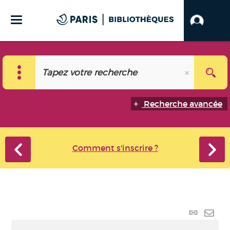
Recherche avancée
Comment s'inscrire ?
Lien
perma
Envo