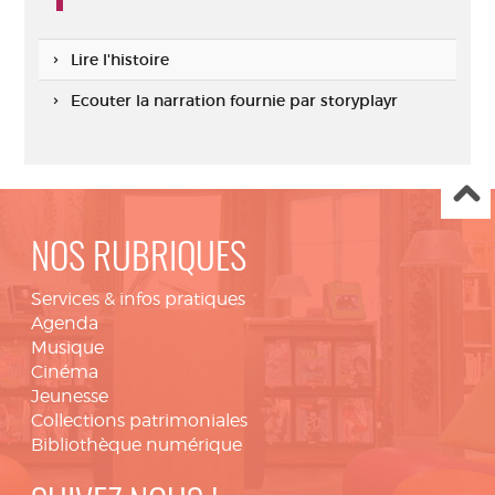
Lire l'histoire
Ecouter la narration fournie par storyplayr
NOS RUBRIQUES
Services & infos pratiques
Agenda
Musique
Cinéma
Jeunesse
Collections patrimoniales
Bibliothèque numérique