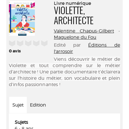
(Nouve
Livre numérique
par
fenêtr
VIOLETTE,
mail
ARCHITECTE
Valentine Chapus-Gilbert
-
Maguelone du Fou
/5
Edité par
Éditions de
0
avis
l'arrosoir
Viens découvrir le métier de
Violette et tout comprendre sur le métier
d’architecte ! Une partie documentaire t’éclairera
sur l’histoire du métier, son vocabulaire et plein
d’infos passionnantes !
Sujet
Edition
Sujets
6 - 8 ans