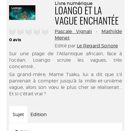
(Nouve
Livre numérique
par
fenêtr
LOANGO ET LA
mail
VAGUE ENCHANTÉE
/5
Pascale Vignali
-
Mathilde
Menet
0
avis
Edité par
Le Regard Sonore
Sur une plage de l’Atlantique africain, face à
l’océan, Loango scrute les vagues, très
concentré...
Sa grand-mère, Mame Tsaku, lui a dit que s’il
parvenait à compter jusqu’à la mille-et-unième
vague, alors son vœu le plus cher se réaliserait...
Et si c’était vrai ?
Sujet
Edition