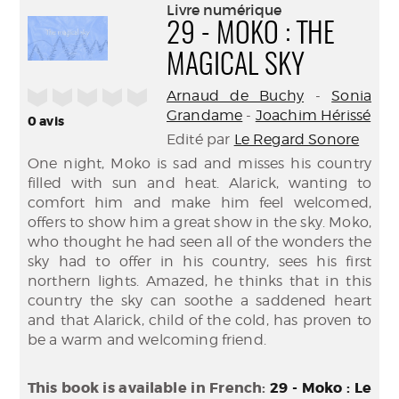
(Nouve
Livre numérique
par
fenêtr
29 - MOKO : THE
mail
MAGICAL SKY
/5
Arnaud de Buchy
-
Sonia
Grandame
-
Joachim Hérissé
0
avis
Edité par
Le Regard Sonore
One night, Moko is sad and misses his country
filled with sun and heat. Alarick, wanting to
comfort him and make him feel welcomed,
offers to show him a great show in the sky. Moko,
who thought he had seen all of the wonders the
sky had to offer in his country, sees his first
northern lights. Amazed, he thinks that in this
country the sky can soothe a saddened heart
and that Alarick, child of the cold, has proven to
be a warm and welcoming friend.
This book is available in French:
29 - Moko : Le