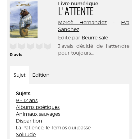
(Nouve
Livre numérique
par
fenêtr
L'ATTENTE
mail
Mercè Hernandez
-
Eva
Sanchez
Edité par
Beurre salé
/5
J'avais décidé de l'attendre
pour toujours...
0
avis
Sujet
Edition
Sujets
9 - 12 ans
Albums poétiques
Animaux sauvages
Disparition
La Patience, le Temps qui passe
Solitude