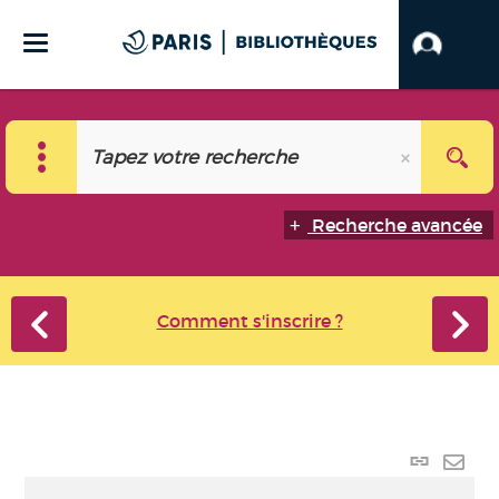
Recherche avancée
Comment s'inscrire ?
Lien
perma
Envo