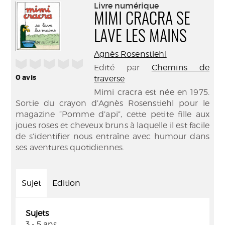
(Nouve
Livre numérique
par
fenêtr
MIMI CRACRA SE
mail
LAVE LES MAINS
Agnès Rosenstiehl
/5
Edité par
Chemins de
0
avis
traverse
Mimi cracra est née en 1975.
Sortie du crayon d’Agnès Rosenstiehl pour le
magazine “Pomme d’api”, cette petite fille aux
joues roses et cheveux bruns à laquelle il est facile
de s’identifier nous entraîne avec humour dans
ses aventures quotidiennes.
Sujet
Edition
Sujets
3 - 5 ans