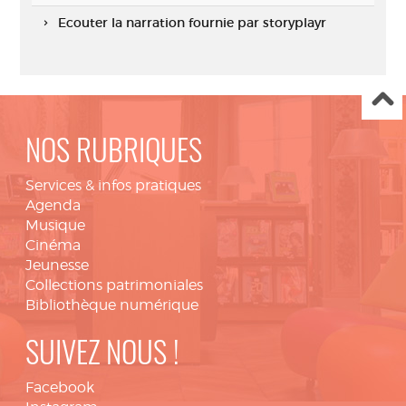
Ecouter la narration fournie par storyplayr
NOS RUBRIQUES
Services & infos pratiques
Agenda
Musique
Cinéma
Jeunesse
Collections patrimoniales
Bibliothèque numérique
SUIVEZ NOUS !
Facebook