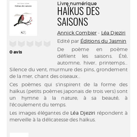
(Nouve
Livre numérique
par
fenêtr
HAÏKUS DES
mail
SAISONS
Annick Combier
-
Léa Djeziri
Edité par
Éditions du Jasmin
/5
De poème en poème
0
avis
défilent les saisons. Été,
automne, hiver, printemps…
Silence du vent, murmure des pins, grondement
de la mer, chant des oiseaux…
Ces poèmes qui s’inspirent de la forme des
haïkus (petits poèmes japonais de trois vers) sont
un hymne à la nature, à sa beauté, à
l’écoulement du temps.
Les images élégantes de
Léa Djeziri
répondent à
merveille à la délicatesse des haïkus.