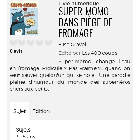
(Nouve
Livre numérique
par
fenêtr
SUPER-MOMO
mail
DANS PIÈGE DE
FROMAGE
/5
Élise Gravel
0
avis
Edité par
Les 400 coups
Super-Momo change l'eau
en fromage. Ridicule ? Pas vraiment, quand on
veut sauver quelqu'un qui se noie ! Une parodie
pleine d'humour du monde des superhéros
chers aux petits.
Sujet
Edition
Sujets
3 - 5 ans