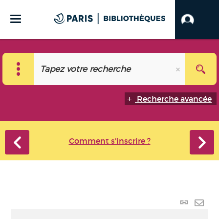
Recherche avancée
Comment s'inscrire ?
Lien
perma
Envo