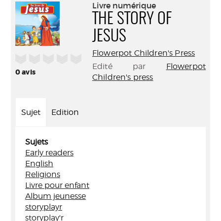
(Nouve
Livre numérique
par
fenêtr
THE STORY OF
mail
JESUS
Flowerpot Children's Press
/5
Edité par
Flowerpot
0
avis
Children's press
Sujet
Edition
Sujets
Early readers
English
Religions
Livre pour enfant
Album jeunesse
storyplayr
storyplay'r