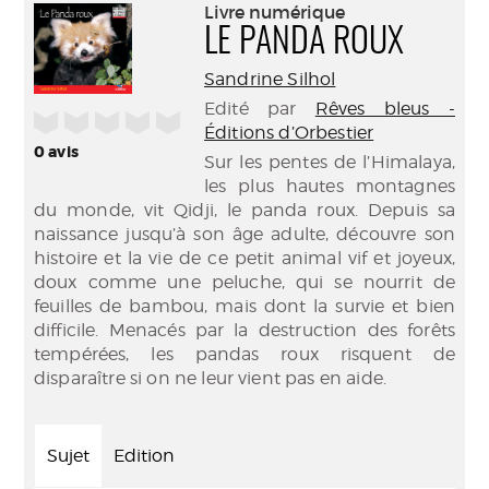
(Nouve
Livre numérique
par
fenêtr
LE PANDA ROUX
mail
Sandrine Silhol
Edité par
Rêves bleus -
/5
Éditions d’Orbestier
0
avis
Sur les pentes de l’Himalaya,
les plus hautes montagnes
du monde, vit Qidji, le panda roux. Depuis sa
naissance jusqu’à son âge adulte, découvre son
histoire et la vie de ce petit animal vif et joyeux,
doux comme une peluche, qui se nourrit de
feuilles de bambou, mais dont la survie et bien
difficile. Menacés par la destruction des forêts
tempérées, les pandas roux risquent de
disparaître si on ne leur vient pas en aide.
Sujet
Edition