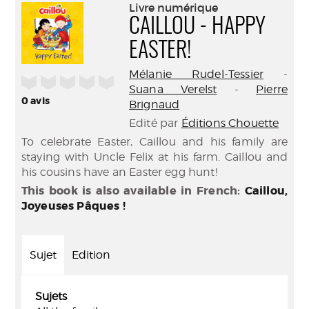
(Nouve
Livre numérique
par
fenêtr
CAILLOU - HAPPY
mail
EASTER!
Mélanie Rudel-Tessier
-
/5
Suana Verelst
-
Pierre
0
avis
Brignaud
Edité par
Éditions Chouette
To celebrate Easter, Caillou and his family are
staying with Uncle Felix at his farm. Caillou and
his cousins have an Easter egg hunt!
This book is also available in French:
Caillou,
Joyeuses Pâques !
Sujet
Edition
Sujets