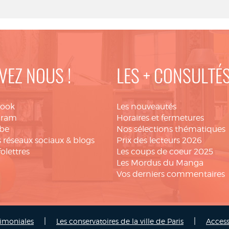
VEZ NOUS !
LES + CONSULTÉ
book
Les nouveautés
gram
Horaires et fermetures
be
Nos sélections thématiques
 réseaux sociaux & blogs
Prix des lecteurs 2026
folettres
Les coups de coeur 2025
Les Mordus du Manga
Vos derniers commentaires
|
|
rimoniales
Les conservatoires de la ville de Paris
Access