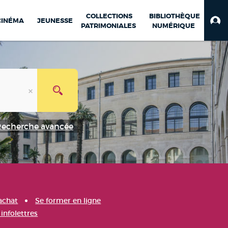
COLLECTIONS
BIBLIOTHÈQUE
CINÉMA
JEUNESSE
PATRIMONIALES
NUMÉRIQUE
Recherche avancée
achat
Se former en ligne
infolettres