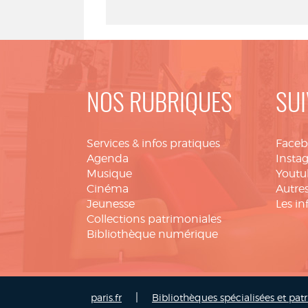
NOS RUBRIQUES
SUI
Services & infos pratiques
Face
Agenda
Insta
Musique
Youtu
Cinéma
Autres
Jeunesse
Les in
Collections patrimoniales
Bibliothèque numérique
|
paris.fr
Bibliothèques spécialisées et pat