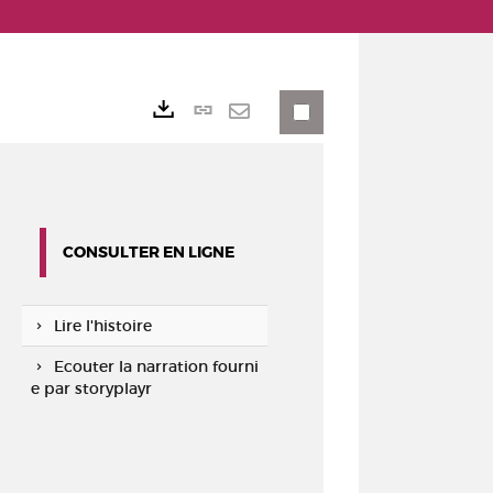
Lien
Exports
permanent
Envoyer
(Nouvelle
par
fenêtre)
mail
CONSULTER EN LIGNE
Lire l'histoire
Ecouter la narration fourni
e par storyplayr