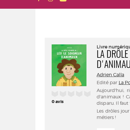
Livre numériq
LA DRÔLE 
D'ANIMA
Adrien Calla
Edité par
La P
Aujourd'hui,
/5
d'animaux ! Ca
0
avis
disparu. Il faut
Les drôles jou
métiers !