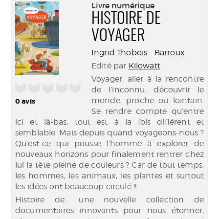
(Nouve
Livre numérique
par
fenêtr
HISTOIRE DE
mail
VOYAGER
Ingrid Thobois
-
Barroux
Edité par
Kilowatt
Voyager, aller à la rencontre
/5
de l’inconnu, découvrir le
monde, proche ou lointain.
0
avis
Se rendre compte qu’entre
ici et là-bas, tout est à la fois différent et
semblable. Mais depuis quand voyageons-nous ?
Qu’est-ce qui pousse l’homme à explorer de
nouveaux horizons pour finalement rentrer chez
lui la tête pleine de couleurs ? Car de tout temps,
les hommes, les animaux, les plantes et surtout
les idées ont beaucoup circulé !!
Histoire de… une nouvelle collection de
documentaires innovants pour nous étonner,