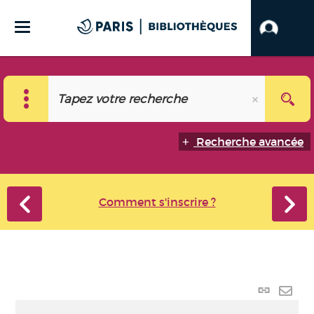
Recherche avancée
Comment s'inscrire ?
Lien
perma
Envo