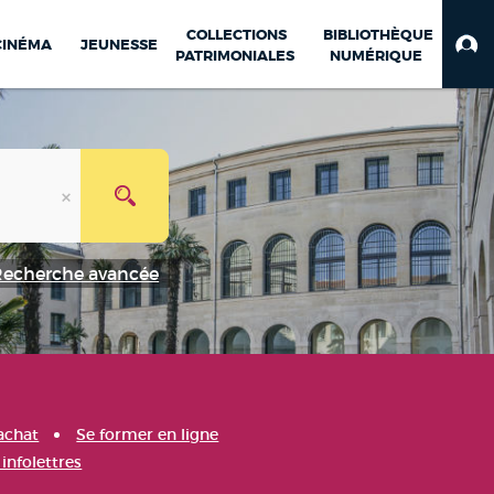
COLLECTIONS
BIBLIOTHÈQUE
CINÉMA
JEUNESSE
PATRIMONIALES
NUMÉRIQUE
Recherche avancée
achat
Se former en ligne
infolettres