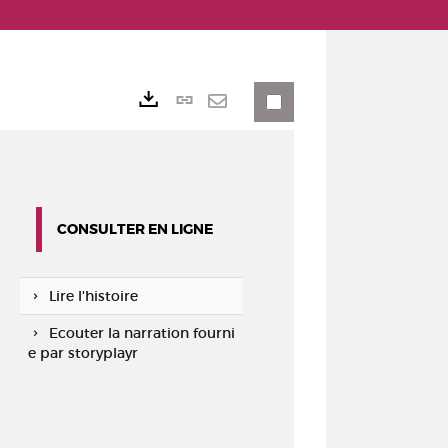
Lien
Exports
permanent
Envoyer
(Nouvelle
par
fenêtre)
mail
CONSULTER EN LIGNE
Lire l'histoire
Ecouter la narration fourni
e par storyplayr