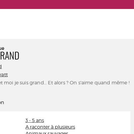
ue
 GRAND
d
watt
 et moi je suis grand... Et alors ? On s'aime quand même !
on
3 - 5 ans
A raconter à plusieurs
Animaux sauvages