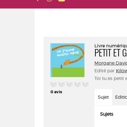
Livre numériq
PETIT ET
Morgane Davi
Edité par
Kilo
Toi tu es petit
/5
0
avis
Sujet
Editi
Sujets