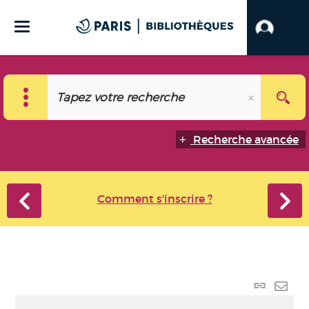
Recherche avancée
Comment s'inscrire ?
Lien
perma
Envo