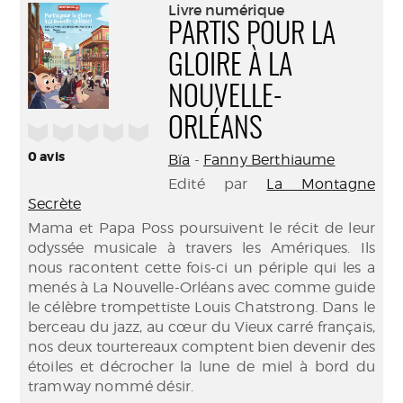
(Nouve
Livre numérique
par
fenêtr
PARTIS POUR LA
mail
GLOIRE À LA
NOUVELLE-
ORLÉANS
/5
0
avis
Bïa
-
Fanny Berthiaume
Edité par
La Montagne
Secrète
Mama et Papa Poss poursuivent le récit de leur
odyssée musicale à travers les Amériques. Ils
nous racontent cette fois-ci un périple qui les a
menés à La Nouvelle-Orléans avec comme guide
le célèbre trompettiste Louis Chatstrong. Dans le
berceau du jazz, au cœur du Vieux carré français,
nos deux tourtereaux comptent bien devenir des
étoiles et décrocher la lune de miel à bord du
tramway nommé désir.