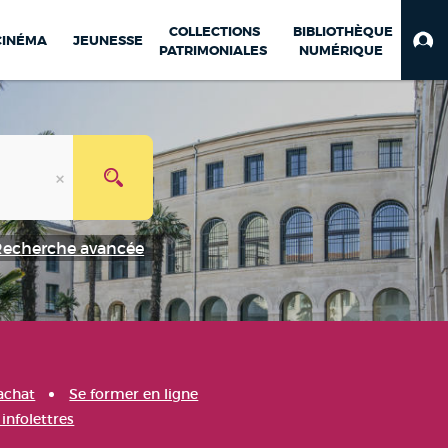
COLLECTIONS
BIBLIOTHÈQUE
CINÉMA
JEUNESSE
PATRIMONIALES
NUMÉRIQUE
Recherche avancée
achat
Se former en ligne
infolettres