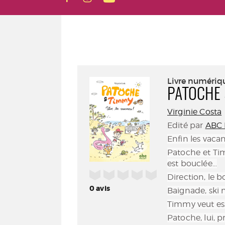
Livre numériq
PATOCHE 
Virginie Costa
Edité par
ABC 
Enfin les vacan
Patoche et Ti
est bouclée…
/5
Direction, le b
0
avis
Baignade, ski 
Timmy veut essa
Patoche, lui, p