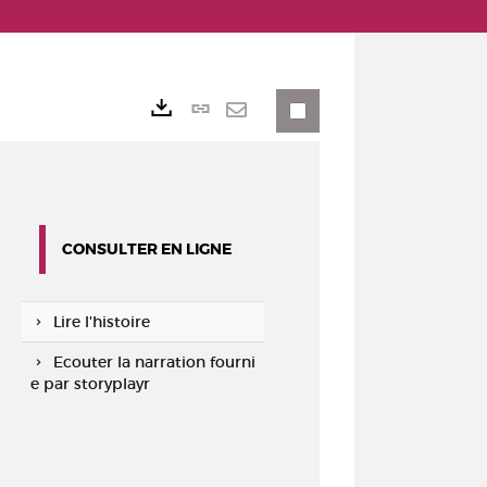
Lien
Exports
permanent
Envoyer
(Nouvelle
par
fenêtre)
mail
CONSULTER EN LIGNE
Lire l'histoire
Ecouter la narration fourni
e par storyplayr