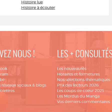
Histoire lue
Histoire à écouter
VEZ NOUS !
LES + CONSULTÉ
book
Les nouveautés
gram
Horaires et fermetures
be
Nos sélections thématiques
 réseaux sociaux & blogs
Prix des lecteurs 2026
folettres
Les coups de coeur 2025
Les Mordus du Manga
Vos derniers commentaires