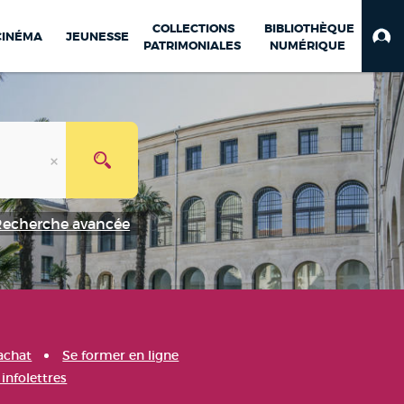
COLLECTIONS
BIBLIOTHÈQUE
CINÉMA
JEUNESSE
PATRIMONIALES
NUMÉRIQUE
Recherche avancée
achat
Se former en ligne
infolettres