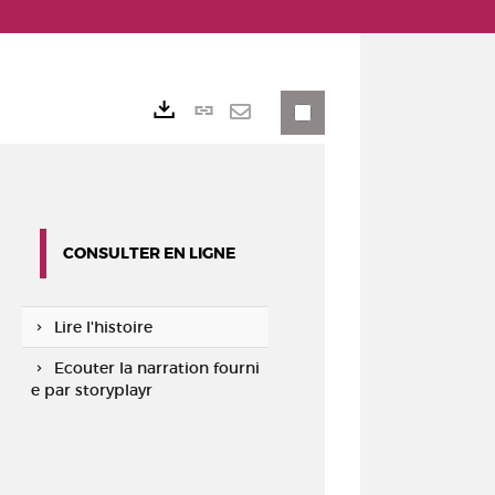
Lien
Exports
permanent
Envoyer
(Nouvelle
par
fenêtre)
mail
CONSULTER EN LIGNE
Lire l'histoire
Ecouter la narration fourni
e par storyplayr