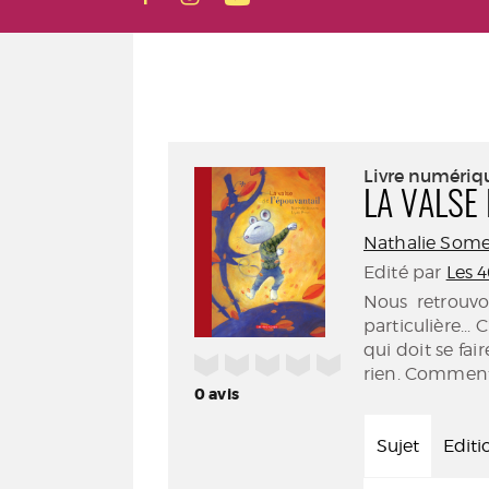
Livre numériq
LA VALSE
Nathalie Some
Edité par
Les 
Nous retrouv
particulière...
qui doit se fai
/5
rien. Comment 
0
avis
Sujet
Editi