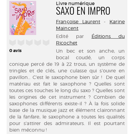
(Nouve
Livre numérique
par
fenêtr
SAXO EN IMPRO
mail
Françoise Laurent
-
Karine
Maincent
Edité par
Éditions du
/5
Ricochet
0
avis
Un bec et son anche, un
bocal coudé, un corps
conique percé de 19 à 22 trous, un système de
tringles et de clés, une culasse qui s’ouvre en
pavillon… C’est le saxophone bien sûr ! De quel
matériau est fait le saxophone ? Quelles sont
toutes ces touches le long du saxo ? Quelles sont
les origines de cet instrument ? Combien de
saxophones différents existe-il ? À la fois solide
base de la musique jazz et élément claironnant
de la fanfare, le saxophone a toutes les qualités
pour s’attirer des admirateurs. Il est pourtant
bien méconnu !