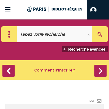
Recherche avancée
Comment s'inscrire ?
Lien
perma
Envo