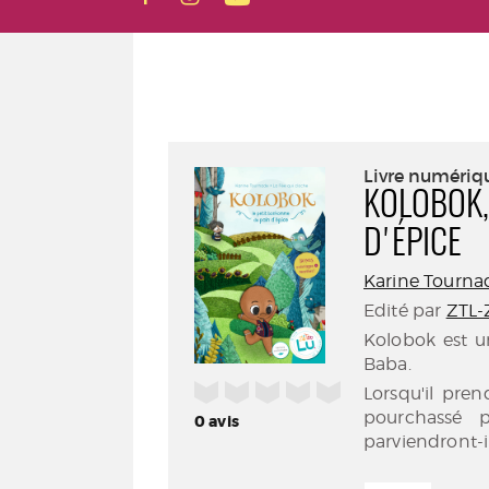
Livre numériq
KOLOBOK,
D'ÉPICE
Karine Tourna
Edité par
ZTL-
Kolobok est 
Baba.
/5
Lorsqu'il pren
pourchassé 
0
avis
parviendront-i