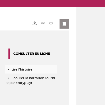
Lien
Exports
permanent
Envoyer
(Nouvelle
par
fenêtre)
mail
CONSULTER EN LIGNE
Lire l'histoire
Ecouter la narration fourni
e par storyplayr