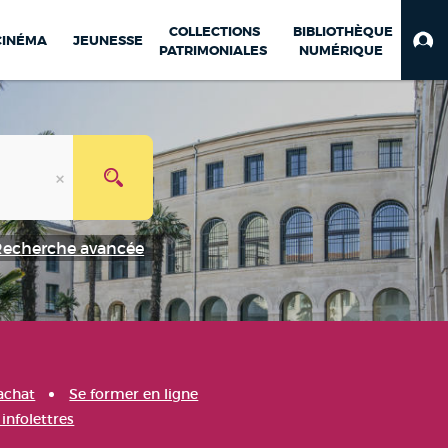
COLLECTIONS
BIBLIOTHÈQUE
CINÉMA
JEUNESSE
PATRIMONIALES
NUMÉRIQUE
Recherche avancée
achat
Se former en ligne
infolettres