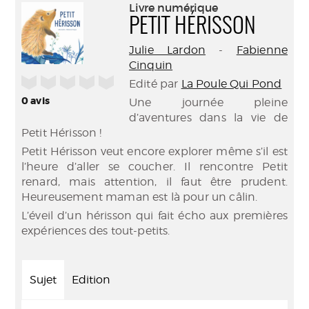
(Nouve
Livre numérique
par
fenêtr
PETIT HÉRISSON
mail
Julie Lardon
-
Fabienne
Cinquin
/5
Edité par
La Poule Qui Pond
0
avis
Une journée pleine
d’aventures dans la vie de
Petit Hérisson !
Petit Hérisson veut encore explorer même s’il est
l’heure d’aller se coucher. Il rencontre Petit
renard, mais attention, il faut être prudent.
Heureusement maman est là pour un câlin.
L’éveil d’un hérisson qui fait écho aux premières
expériences des tout-petits.
Sujet
Edition